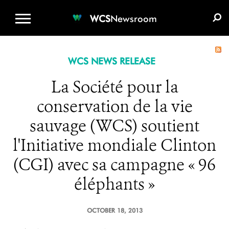
WCS.ORG
DONATE
E-MEDIA KIT
WCS
Newsroom
WCS NEWS RELEASE
La Société pour la
conservation de la vie
sauvage (WCS) soutient
l'Initiative mondiale Clinton
(CGI) avec sa campagne « 96
éléphants »
OCTOBER 18, 2013