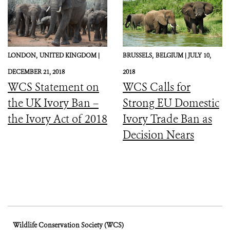
LONDON,
UNITED KINGDOM |
BRUSSELS,
BELGIUM |
JULY 10,
DECEMBER 21, 2018
2018
WCS Statement on
WCS Calls for
the UK Ivory Ban –
Strong EU Domestic
the Ivory Act of 2018
Ivory Trade Ban as
Decision Nears
Wildlife Conservation Society (WCS)