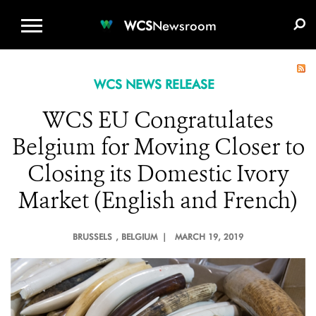
WCS.ORG
DONATE
E-MEDIA KIT
WCS
Newsroom
WCS NEWS RELEASE
WCS EU Congratulates
Belgium for Moving Closer to
Closing its Domestic Ivory
Market (English and French)
BRUSSELS
, BELGIUM |
MARCH 19, 2019