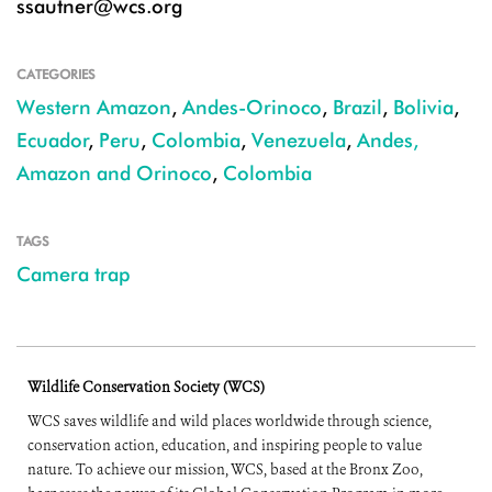
ssautner@wcs.org
CATEGORIES
Western Amazon
,
Andes-Orinoco
,
Brazil
,
Bolivia
,
Ecuador
,
Peru
,
Colombia
,
Venezuela
,
Andes,
Amazon and Orinoco
,
Colombia
TAGS
Camera trap
Wildlife Conservation Society (WCS)
WCS saves wildlife and wild places worldwide through science,
conservation action, education, and inspiring people to value
nature. To achieve our mission, WCS, based at the Bronx Zoo,