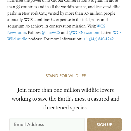
harnesses the power of its Global Conservation Program in more
than 55 countries and in all the world’s oceans, and its five wildlife
parks in New York City, visited by more than 3.5 million people
annually. WCS combines its expertise in the field, zoos, and
aquarium, to achieve its conservation mission. Visit:
WCS
Newsroom
. Follow:
@TheWCS
and
@WCSNewsroom
. Listen:
WCS
Wild Audio
podcast. For more information:
+1 (347) 840-1242
.
STAND FOR WILDLIFE
Join more than one million wildlife lovers
working to save the Earth's most treasured and
threatened species.
SIGN UP