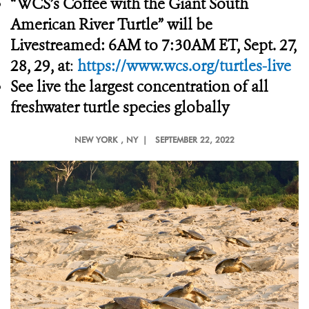
“WCS’s Coffee with the Giant South
American River Turtle” will be
Livestreamed: 6AM to 7:30AM ET, Sept. 27,
28, 29, at
:
https://www.wcs.org/turtles-live
See live the largest concentration of all
freshwater turtle species globally
NEW YORK
, NY |
SEPTEMBER 22, 2022