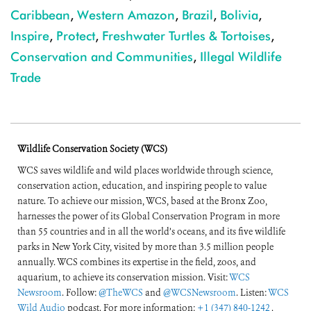
Caribbean
,
Western Amazon
,
Brazil
,
Bolivia
,
Inspire
,
Protect
,
Freshwater Turtles & Tortoises
,
Conservation and Communities
,
Illegal Wildlife
Trade
Wildlife Conservation Society (WCS)
WCS saves wildlife and wild places worldwide through science,
conservation action, education, and inspiring people to value
nature. To achieve our mission, WCS, based at the Bronx Zoo,
harnesses the power of its Global Conservation Program in more
than 55 countries and in all the world’s oceans, and its five wildlife
parks in New York City, visited by more than 3.5 million people
annually. WCS combines its expertise in the field, zoos, and
aquarium, to achieve its conservation mission. Visit:
WCS
Newsroom
. Follow:
@TheWCS
and
@WCSNewsroom
. Listen:
WCS
Wild Audio
podcast. For more information:
+1 (347) 840-1242
.