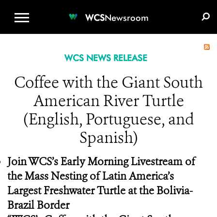
WCS.ORG
DONATE
E-MEDIA KIT
WCS
Newsroom
WCS NEWS RELEASE
Coffee with the Giant South
American River Turtle
(English, Portuguese, and
Spanish)
Join WCS’s Early Morning Livestream of
the Mass Nesting of Latin America’s
Largest Freshwater Turtle at the Bolivia-
Brazil Border