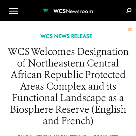
WCS.ORG
DONATE
E-MEDIA KIT
WCS
Newsroom
WCS NEWS RELEASE
WCS Welcomes Designation
of Northeastern Central
African Republic Protected
Areas Complex and its
Functional Landscape as a
Biosphere Reserve (English
and French)