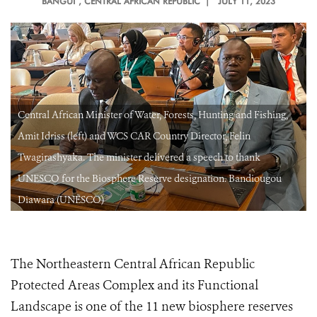
BANGUI
, CENTRAL AFRICAN REPUBLIC |
JULY 11, 2023
Central African Minister of Water, Forests, Hunting and Fishing,
Amit Idriss (left) and WCS CAR Country Director, Felin
Twagirashyaka. The minister delivered a speech to thank
UNESCO for the Biosphere Reserve designation. Bandiougou
Diawara (UNESCO)
The Northeastern Central African Republic
Protected Areas Complex and its Functional
Landscape is one of the 11 new biosphere reserves