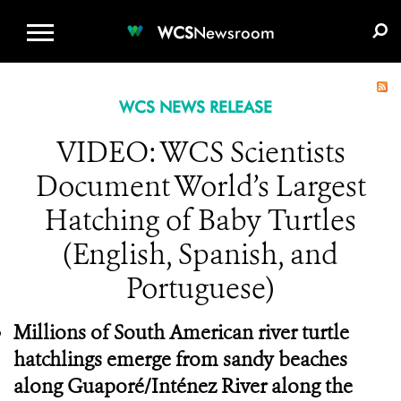
WCS.ORG
DONATE
E-MEDIA KIT
WCS
Newsroom
WCS NEWS RELEASE
VIDEO: WCS Scientists
Document World’s Largest
Hatching of Baby Turtles
(English, Spanish, and
Portuguese)
Millions of South American river turtle
hatchlings emerge from sandy beaches
along Guaporé/Inténez River along the